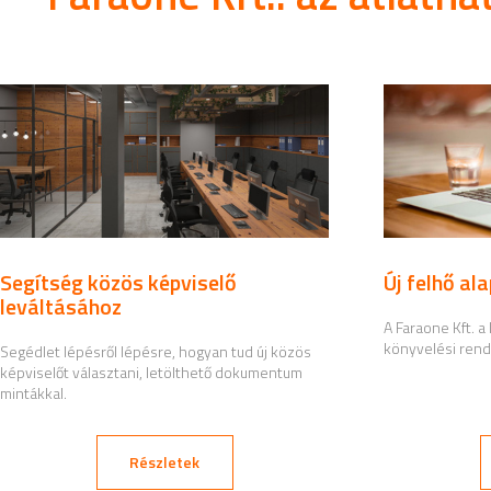
Segítség közös képviselő
Új felhő al
leváltásához
A Faraone Kft. 
könyvelési rend
Segédlet lépésről lépésre, hogyan tud új közös
képviselőt választani, letölthető dokumentum
mintákkal.
Részletek