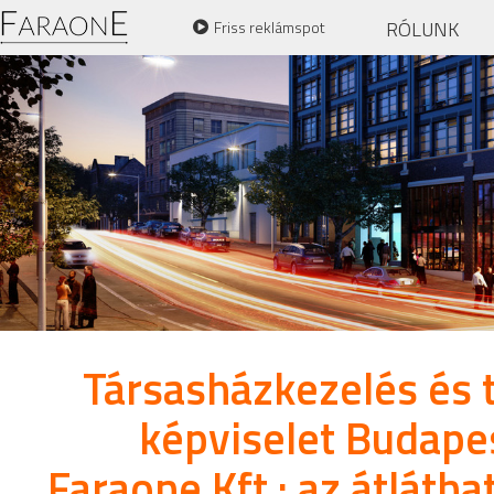
RÓLUNK
Friss reklámspot
Társasházkezelés és 
képviselet Budape
Faraone Kft.: az átláth