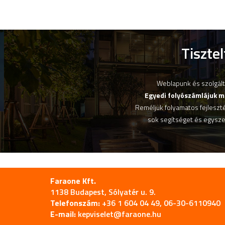
Tiszte
Weblapunk és szolgálta
Egyedi folyószámlájuk m
Reméljük folyamatos fejleszté
sok segítséget és egysze
Faraone Kft.
1138 Budapest, Sólyatér u. 9.
Telefonszám:
+36 1 604 04 49, 06-30-6110940
E-mail:
kepviselet@faraone.hu