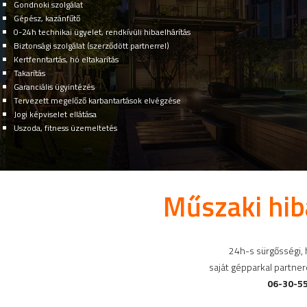
Gondnoki szolgálat
Gépész, kazánfűtő
0-24h technikai ügyelet, rendkívüli hibaelhárítás
Biztonsági szolgálat (szerződött partnerrel)
Kertfenntartás, hó eltakarítás
Takarítás
Garanciális ügyintézés
Tervezett megelőző karbantartások elvégzése
Jogi képviselet ellátása
Uszoda, fitness üzemeltetés
Műszaki hiba
24h-s sürgősségi, h
saját gépparkal partne
06-30-55