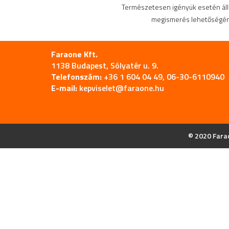
Természetesen igényük esetén ál
megismerés lehetőségéne
Faraone Kft.
1138 Budapest, Sólyatér u. 9.
Telefonszám:
+36 1 604 04 49, 06-30-6110940
E-mail:
kepviselet@faraone.hu
© 2020 Farao