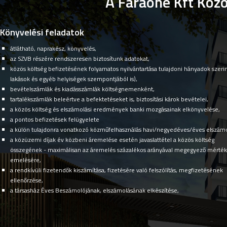
A Faraone Kft Közö
Könyvelési feladatok
átlátható, naprakész, könyvelés,
az SZVB részére rendszeresen biztosítunk adatokat,
közös költség befizetésének folyamatos nyilvántartása tulajdoni hányadok szerin
lakások és egyéb helyiségek szempontjából is),
bevételszámlák és kiadásszámlák költségnemenként,
tartalékszámlák beleértve a befektetéseket is, biztosítási károk bevételei,
a közös költség és elszámolási eredmények banki mozgásainak elkönyvelése,
a pontos befizetések felügyelete
a külön tulajdonra vonatkozó közműfelhasználás havi/negyedéves/éves elszámo
a közüzemi díjak év közbeni áremelése esetén javaslattétel a közös költség
összegének - maximálisan az áremelés százalékos arányával megegyező mérték
emelésére,
a rendkívüli fizetendők kiszámítása, fizetésére való felszólítás, megfizetésének
ellenőrzése,
a társasház Éves Beszámolójának, elszámolásának elkészítése,