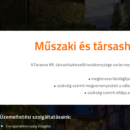
Műszaki és társas
A Faraone Kft. társasházkezelői tevékenysége során me
• megtervezi/átvilágítj
• szükség szerint megversenyezteti a válla
• szükség szerint ellátja 
Üzemeltetési szolgáltatásaink:
Energiahatékonyság vizsgálat